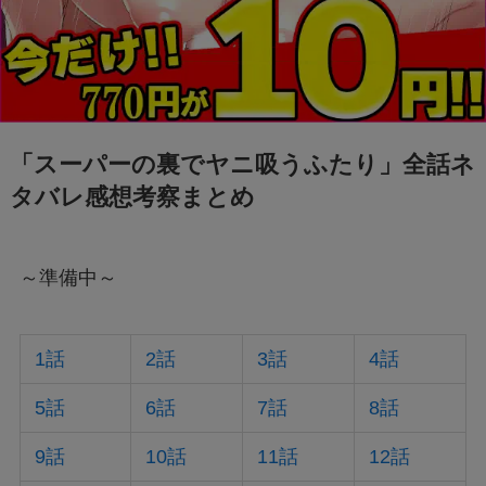
「スーパーの裏でヤニ吸うふたり」全話ネ
タバレ感想考察まとめ
～準備中～
1話
2話
3話
4話
5話
6話
7話
8話
9話
10話
11話
12話