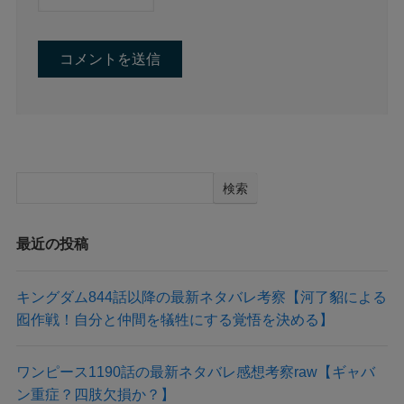
検索
最近の投稿
キングダム844話以降の最新ネタバレ考察【河了貂による
囮作戦！自分と仲間を犠牲にする覚悟を決める】
ワンピース1190話の最新ネタバレ感想考察raw【ギャバ
ン重症？四肢欠損か？】