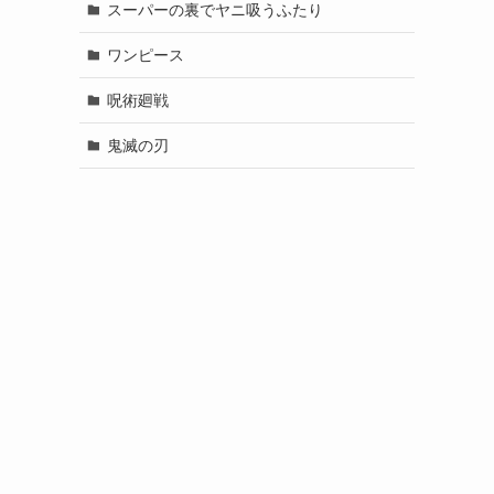
スーパーの裏でヤニ吸うふたり
ワンピース
呪術廻戦
鬼滅の刃